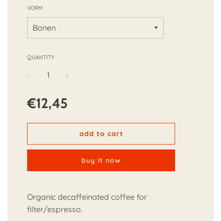
VORM
QUANTITY
−
+
Regular
€12,45
price
add to cart
buy it now
Organic decaffeinated coffee for
filter/espresso.